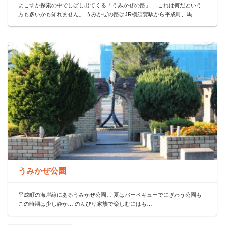
よこすか探索の中でしばし出てくる「うみかぜの路」… これは何だという
方も多いかも知れません。 うみかぜの路はJR横須賀駅から平成町、馬…
うみかぜ公園
平成町の海岸線にあるうみかぜ公園… 夏はバーベキューでにぎわう公園も
この時期は少し静か… のんびり家族で楽しむにはも…