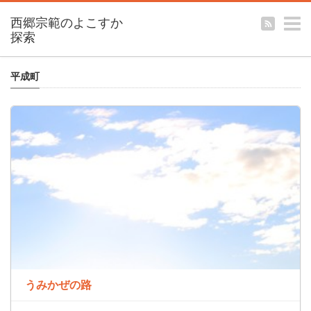
m
平成町
うみかぜの路