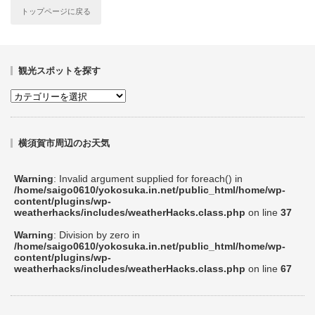
トップページに戻る
観光スポットを探す
横須賀市周辺のお天気
Warning
: Invalid argument supplied for foreach() in
/home/saigo0610/yokosuka.in.net/public_html/home/wp-
content/plugins/wp-
weatherhacks/includes/weatherHacks.class.php
on line
37
Warning
: Division by zero in
/home/saigo0610/yokosuka.in.net/public_html/home/wp-
content/plugins/wp-
weatherhacks/includes/weatherHacks.class.php
on line
67