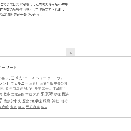
年ごろまでは海水浴場だった馬堀海岸も昭和40年
内有数の新興住宅地として埋め立てられまし
時は高潮対策が十分でなかっ…
キーワード
よこすか
ペリー
の路
コース
ボードウォー
ヴェルニー
メント
三春町
三浦半島
中央公園
公園
参拝
商店街
堀ノ内
安産
富士山
平成町
手
索
東京湾
散歩
横浜
文化会館
本殿
来航
標柱
賀
海岸線
猿島
神社
横須賀中央
歴史
稲荷
観音崎
走水
馬堀海岸
風景
鳥居