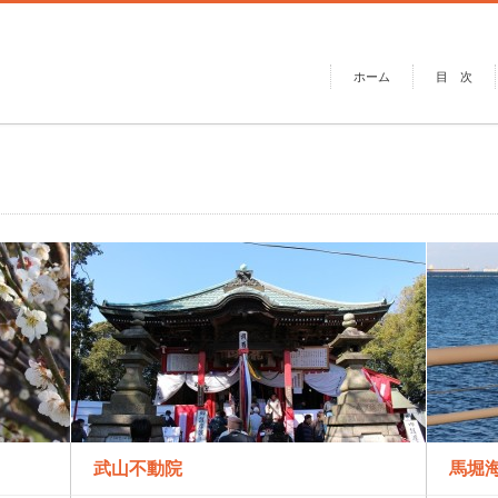
ホーム
目 次
武山不動院
馬堀