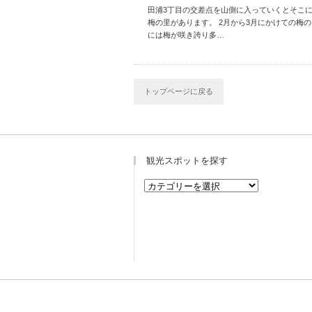
田浦3丁目の交差点を山側に入っていくとそこ
梅の里があります。 2月から3月にかけての梅
には梅が咲き誇り多…
トップページに戻る
観光スポットを探す