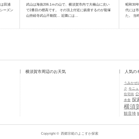
には田浦
武山は海抜206.1ｍの山で、横須賀市内で大楠山に次い
昭和30
のシーズン
で2番目の標高です。 その頂上付近に鎮座するのが龍塚
代には市
山持経寺武山不動院… 近隣には…
た。 当
横須賀市周辺のお天気
人気の
うみかぜ
ク
モニュ
住宅街
探
水舎
横須
観音埼
Copyright ©
西郷宗範のよこすか探索